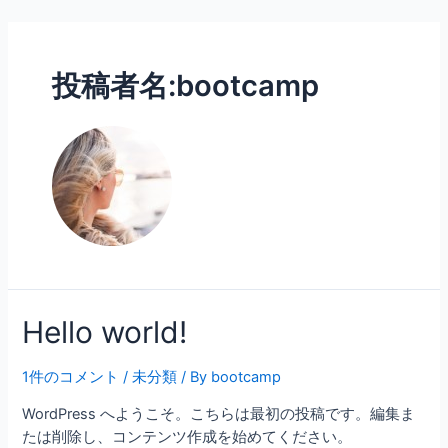
内
容
を
投稿者名:bootcamp
ス
キ
ッ
プ
Hello world!
1件のコメント
/
未分類
/ By
bootcamp
WordPress へようこそ。こちらは最初の投稿です。編集ま
たは削除し、コンテンツ作成を始めてください。